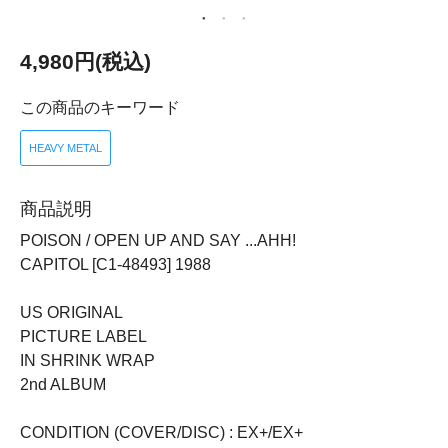
4,980円(税込)
この商品のキーワード
HEAVY METAL
商品説明
POISON / OPEN UP AND SAY ...AHH!
CAPITOL [C1-48493] 1988
US ORIGINAL
PICTURE LABEL
IN SHRINK WRAP
2nd ALBUM
CONDITION (COVER/DISC) : EX+/EX+