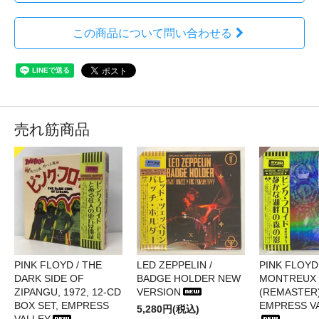
この商品について問い合わせる
売れ筋商品
PINK FLOYD / THE
LED ZEPPELIN /
PINK FLOYD 
DARK SIDE OF
BADGE HOLDER NEW
MONTREUX 
ZIPANGU, 1972, 12-CD
VERSION
(REMASTER)
BOX SET, EMPRESS
EMPRESS V
5,280円(税込)