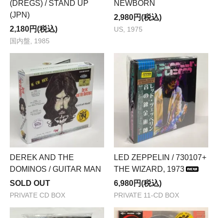
(DREGS) / STAND UP
NEWBORN
(JPN)
2,980円(税込)
2,180円(税込)
US, 1975
国内盤, 1985
DEREK AND THE
LED ZEPPELIN / 730107+
DOMINOS / GUITAR MAN
THE WIZARD, 1973
SOLD OUT
6,980円(税込)
PRIVATE CD BOX
PRIVATE 11-CD BOX