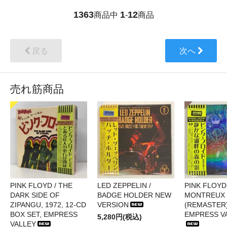
1363
1
12
商品中
-
商品
戻る
次へ
売れ筋商品
PINK FLOYD / THE
LED ZEPPELIN /
PINK FLOYD 
DARK SIDE OF
BADGE HOLDER NEW
MONTREUX 
ZIPANGU, 1972, 12-CD
VERSION
(REMASTER)
BOX SET, EMPRESS
EMPRESS V
5,280円(税込)
VALLEY