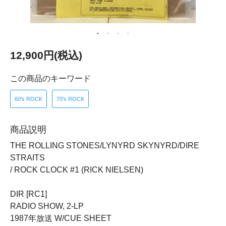
12,900円(税込)
この商品のキーワード
60's ROCK
70's ROCK
商品説明
THE ROLLING STONES/LYNYRD SKYNYRD/DIRE
STRAITS
/ ROCK CLOCK #1 (RICK NIELSEN)
DIR [RC1]
RADIO SHOW, 2-LP
1987年放送 W/CUE SHEET