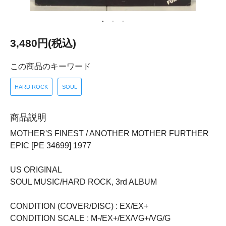
3,480円(税込)
この商品のキーワード
HARD ROCK
SOUL
商品説明
MOTHER'S FINEST / ANOTHER MOTHER FURTHER
EPIC [PE 34699] 1977
US ORIGINAL
SOUL MUSIC/HARD ROCK, 3rd ALBUM
CONDITION (COVER/DISC) : EX/EX+
CONDITION SCALE : M-/EX+/EX/VG+/VG/G