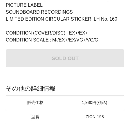
PICTURE LABEL
SOUNDBOARD RECORDINGS
LIMITED EDITION CIRCULAR STICKER. LH No. 160
CONDITION (COVER/DISC) : EX+/EX+
CONDITION SCALE : M-/EX+/EX/VG+/VG/G
SOLD OUT
その他の詳細情報
販売価格
1,980円(税込)
型番
ZION-195