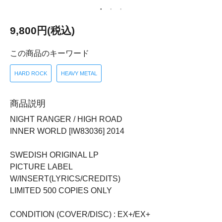
9,800円(税込)
この商品のキーワード
HARD ROCK
HEAVY METAL
商品説明
NIGHT RANGER / HIGH ROAD
INNER WORLD [IW83036] 2014
SWEDISH ORIGINAL LP
PICTURE LABEL
W/INSERT(LYRICS/CREDITS)
LIMITED 500 COPIES ONLY
CONDITION (COVER/DISC) : EX+/EX+