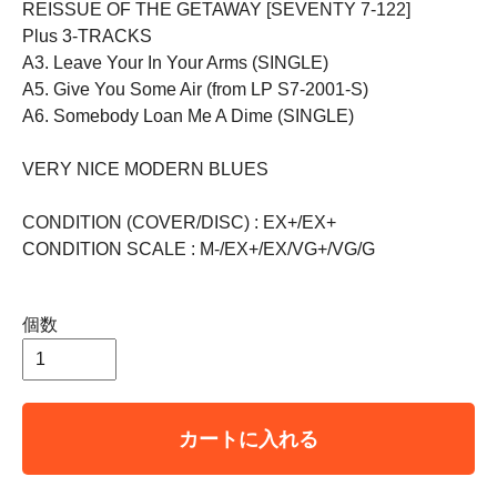
REISSUE OF THE GETAWAY [SEVENTY 7-122]
Plus 3-TRACKS
A3. Leave Your In Your Arms (SINGLE)
A5. Give You Some Air (from LP S7-2001-S)
A6. Somebody Loan Me A Dime (SINGLE)
VERY NICE MODERN BLUES
CONDITION (COVER/DISC) : EX+/EX+
CONDITION SCALE : M-/EX+/EX/VG+/VG/G
個数
カートに入れる