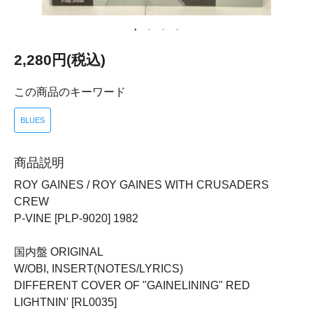
2,280円(税込)
この商品のキーワード
BLUES
商品説明
ROY GAINES / ROY GAINES WITH CRUSADERS
CREW
P-VINE [PLP-9020] 1982
国内盤 ORIGINAL
W/OBI, INSERT(NOTES/LYRICS)
DIFFERENT COVER OF "GAINELINING" RED
LIGHTNIN' [RL0035]