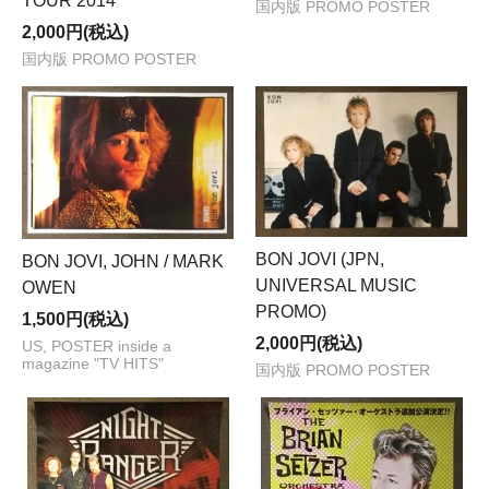
TOUR 2014
国内版 PROMO POSTER
2,000円(税込)
国内版 PROMO POSTER
BON JOVI (JPN,
BON JOVI, JOHN / MARK
UNIVERSAL MUSIC
OWEN
PROMO)
1,500円(税込)
2,000円(税込)
US, POSTER inside a
magazine "TV HITS"
国内版 PROMO POSTER