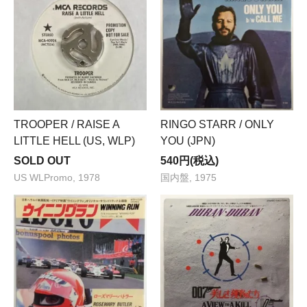
TROOPER / RAISE A
RINGO STARR / ONLY
LITTLE HELL (US, WLP)
YOU (JPN)
SOLD OUT
540円(税込)
US WLPromo, 1978
国内盤, 1975