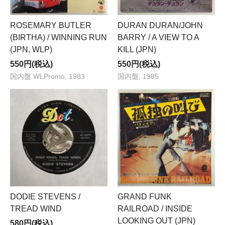
ROSEMARY BUTLER
DURAN DURAN/JOHN
(BIRTHA) / WINNING RUN
BARRY / A VIEW TO A
(JPN, WLP)
KILL (JPN)
550円(税込)
550円(税込)
国内盤 WLPromo, 1983
国内盤, 1985
DODIE STEVENS /
GRAND FUNK
TREAD WIND
RAILROAD / INSIDE
LOOKING OUT (JPN)
580円(税込)