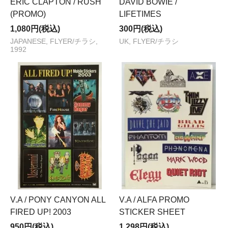
ERIC CLAPTON / RUSH
DAVID BOWIE /
(PROMO)
LIFETIMES
1,080円(税込)
300円(税込)
JAPANESE, FLYER/チラシ,
UK, FLYER/チラシ
1992
V.A / PONY CANYON ALL
V.A / ALFA PROMO
FIRED UP! 2003
STICKER SHEET
950円(税込)
1,298円(税込)