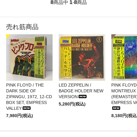
8
1
8
商品中
-
商品
売れ筋商品
PINK FLOYD / THE
LED ZEPPELIN /
PINK FLOYD 
DARK SIDE OF
BADGE HOLDER NEW
MONTREUX 
ZIPANGU, 1972, 12-CD
VERSION
(REMASTER)
BOX SET, EMPRESS
EMPRESS V
5,280円(税込)
VALLEY
7,980円(税込)
8,180円(税込