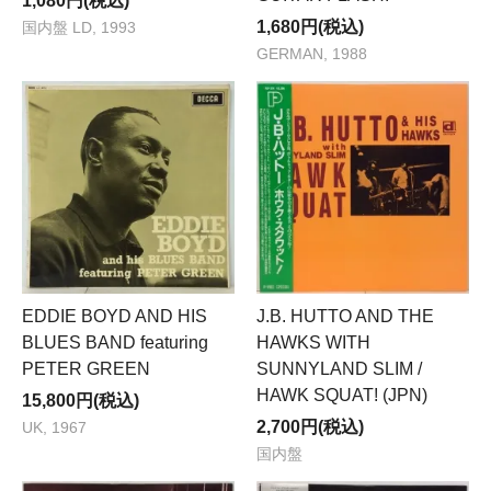
1,080円(税込)
1,680円(税込)
国内盤 LD, 1993
GERMAN, 1988
EDDIE BOYD AND HIS
J.B. HUTTO AND THE
BLUES BAND featuring
HAWKS WITH
PETER GREEN
SUNNYLAND SLIM /
HAWK SQUAT! (JPN)
15,800円(税込)
2,700円(税込)
UK, 1967
国内盤