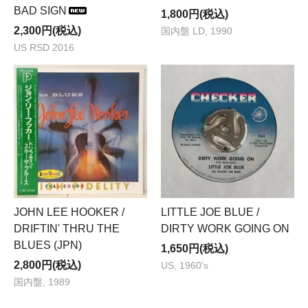
BAD SIGN
1,800円(税込)
2,300円(税込)
国内盤 LD, 1990
US RSD 2016
JOHN LEE HOOKER /
LITTLE JOE BLUE /
DRIFTIN' THRU THE
DIRTY WORK GOING ON
BLUES (JPN)
1,650円(税込)
2,800円(税込)
US, 1960's
国内盤, 1989