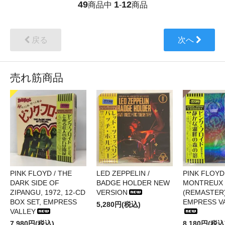
49
1
12
商品中
-
商品
戻る
次へ
売れ筋商品
PINK FLOYD / THE
LED ZEPPELIN /
PINK FLOYD 
DARK SIDE OF
BADGE HOLDER NEW
MONTREUX 
ZIPANGU, 1972, 12-CD
VERSION
(REMASTER)
BOX SET, EMPRESS
EMPRESS V
5,280円(税込)
VALLEY
7,980円(税込)
8,180円(税込