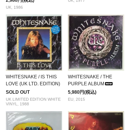
2,980円(税込)
UK, 1977
UK, 1986
WHITESNAKE / IS THIS
WHITESNAKE / THE
LOVE (UK LTD. EDITION)
PURPLE ALBUM
SOLD OUT
5,980円(税込)
UK LIMITED EDITION WHITE
EU, 2015
VINYL, 1988