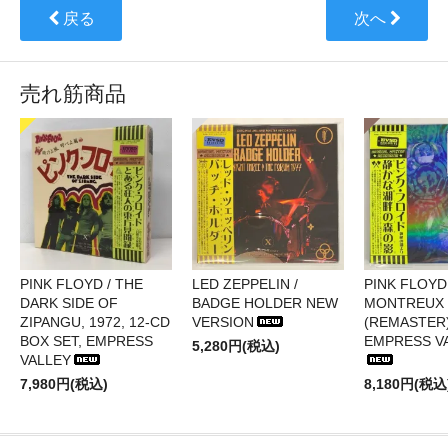
戻る
次へ
売れ筋商品
PINK FLOYD / THE
LED ZEPPELIN /
PINK FLOYD 
DARK SIDE OF
BADGE HOLDER NEW
MONTREUX 
ZIPANGU, 1972, 12-CD
VERSION
(REMASTER)
BOX SET, EMPRESS
EMPRESS V
5,280円(税込)
VALLEY
7,980円(税込)
8,180円(税込